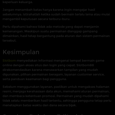
keperluan keluarga.
Jangan menambah batas hanya karena ingin mengejar hasil
sebelumnya. Istirahatlah ketika sudah bermain terlalu lama atau mulai
mengambil keputusan secara terburu-buru.
Perlu dipahami bahwa tidak ada metode yang dapat menjamin
kemenangan. Meskipun suatu permainan dianggap gampang
dimainkan, hasil tetap bergantung pada aturan dan sistem permainan
tersebut.
Kesimpulan
Slotbom
menyediakan informasi mengenai tempat bermain game
online dengan akses situs dan login yang cepat. Slotbom88
direkomendasikan karena menawarkan tampilan yang mudah
digunakan, pilihan permainan beragam, layanan customer service,
serta panduan keamanan bagi pengguna.
Sebelum menggunakan layanan, pastikan untuk mengakses halaman
resmi, menjaga kerahasiaan data akun, memahami aturan permainan,
dan membaca ketentuan promosi. Permainan yang mudah dipahami
tidak selalu memberikan hasil tertentu, sehingga pengguna tetap perlu
menetapkan batas waktu dan dana secara bijak.