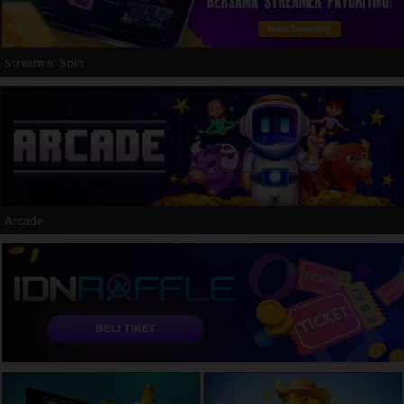
Stream n' Spin
Arcade