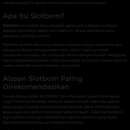
menghubungi CS apabila membutuhkan informasi lanjutan.
Apa Itu Slotbom?
Slotbom
merupakan situs penyedia game online dengan berbagai
kategori permainan dalam satu platform. Akses permainan yang
gampang dan login praktis
Platform ini telah dirancang dengan tampilan sangat sederhana agar
pengguna dapat menggunakan menu daftar, login, promosi,
permainan, transaksi, dan customer service dengan mudah. Pengguna
dapat mengakses layanan melalui perangkat komputer maupun ponsel
selama memiliki koneksi internet yang stabil.
Alasan Slotbom Paling
Direkomendasikan
Sesuai dengan judul; SLOTBOM: Situs Penyedia Game Online Akses
Login Terkini Slotbom88; Slotbom dapat menjadi salah satu pilihan
bagi pengguna yang mencari tempat bermain game online dengan
akses cepat dan pilihan permainan yang beragam. Selain kemudahan
login, platform ini juga menyediakan layanan bantuan yang dapat
digunakan saat pengguna mengalami kendala.