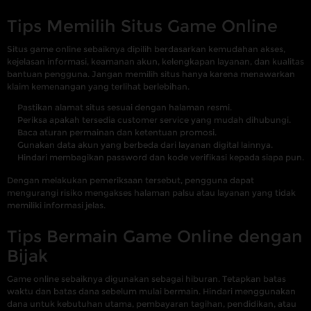
Tips Memilih Situs Game Online
Situs game online sebaiknya dipilih berdasarkan kemudahan akses,
kejelasan informasi, keamanan akun, kelengkapan layanan, dan kualitas
bantuan pengguna. Jangan memilih situs hanya karena menawarkan
klaim kemenangan yang terlihat berlebihan.
Pastikan alamat situs sesuai dengan halaman resmi.
Periksa apakah tersedia customer service yang mudah dihubungi.
Baca aturan permainan dan ketentuan promosi.
Gunakan data akun yang berbeda dari layanan digital lainnya.
Hindari membagikan password dan kode verifikasi kepada siapa pun.
Dengan melakukan pemeriksaan tersebut, pengguna dapat
mengurangi risiko mengakses halaman palsu atau layanan yang tidak
memiliki informasi jelas.
Tips Bermain Game Online dengan
Bijak
Game online sebaiknya digunakan sebagai hiburan. Tetapkan batas
waktu dan batas dana sebelum mulai bermain. Hindari menggunakan
dana untuk kebutuhan utama, pembayaran tagihan, pendidikan, atau